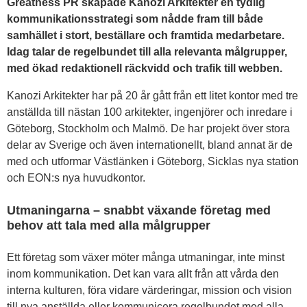
Greatness PR skapade Kanozi Arkitekter en tydlig
kommunikationsstrategi som nådde fram till både
samhället i stort, beställare och framtida medarbetare.
Idag talar de regelbundet till alla relevanta målgrupper,
med ökad redaktionell räckvidd och trafik till webben.
Kanozi Arkitekter har på 20 år gått från ett litet kontor med tre
anställda till nästan 100 arkitekter, ingenjörer och inredare i
Göteborg, Stockholm och Malmö. De har projekt över stora
delar av Sverige och även internationellt, bland annat är de
med och utformar Västlänken i Göteborg, Sicklas nya station
och EON:s nya huvudkontor.
Utmaningarna – snabbt växande företag med
behov att tala med alla målgrupper
Ett företag som växer möter många utmaningar, inte minst
inom kommunikation. Det kan vara allt från att vårda den
interna kulturen, föra vidare värderingar, mission och vision
till nya anställda eller kommunicera regelbundet med alla