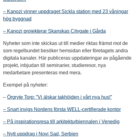
– Kanozi vinner uppdraget Sickla station med 23 våningar
hög byggnad
– Kanozi projekterar Skanskas Citygate i Gårda
Nyheter som inte skickas ut till medier riktas främst mot de
som regelbundet besöker hemsidan eller företagets andra
digitala kanaler. Här publiceras uppdateringar av pågående
projekt, inbjudan till seminarier, studieresor, nya
medarbetare presenteras med mera.
Exempel på nyheter:
–
Örgryte Torp: ”Vi älskar takhöjden i vårt nya hus!”
– Snart invigs Nordens första WELL-certifierade kontor
– På inspirationsresa till arkitekturbiennalen i Venedig
– Nytt uppdrag i Novi Sad, Serbien