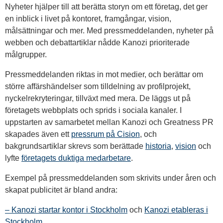
Nyheter hjälper till att berätta storyn om ett företag, det ger
en inblick i livet på kontoret, framgångar, vision,
målsättningar och mer. Med pressmeddelanden, nyheter på
webben och debattartiklar nådde Kanozi prioriterade
målgrupper.
Pressmeddelanden riktas in mot medier, och berättar om
större affärshändelser som tilldelning av profilprojekt,
nyckelrekryteringar, tillväxt med mera. De läggs ut på
företagets webbplats och sprids i sociala kanaler. I
uppstarten av samarbetet mellan Kanozi och Greatness PR
skapades även ett
pressrum på Cision
, och
bakgrundsartiklar skrevs som berättade
historia
,
vision
och
lyfte
företagets duktiga medarbetare
.
Exempel på pressmeddelanden som skrivits under åren och
skapat publicitet är bland andra:
– Kanozi startar kontor i Stockholm
och
Kanozi etableras i
Stockholm