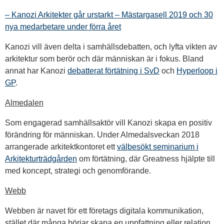
– Kanozi Arkitekter går urstarkt – Mästargasell 2019 och 30
nya medarbetare under förra året
Kanozi vill även delta i samhällsdebatten, och lyfta vikten av
arkitektur som berör och där människan är i fokus. Bland
annat har Kanozi
debatterat förtätning i SvD
och
Hyperloop i
GP
.
Almedalen
Som engagerad samhällsaktör vill Kanozi skapa en positiv
förändring för människan. Under Almedalsveckan 2018
arrangerade arkitektkontoret ett
välbesökt seminarium i
Arkitekturträdgården
om förtätning, där Greatness hjälpte till
med koncept, strategi och genomförande.
Webb
Webben är navet för ett företags digitala kommunikation,
stället där många börjar skapa en uppfattning eller relation