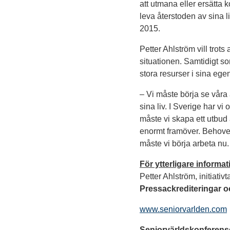
att utmana eller ersätta
leva återstoden av sina l
2015.
Petter Ahlström vill trots
situationen. Samtidigt s
stora resurser i sina eg
– Vi måste börja se våra 
sina liv. I Sverige har v
måste vi skapa ett utbu
enormt framöver. Behovet
måste vi börja arbeta nu.
För ytterligare informat
Petter Ahlström, initiati
Pressackrediteringar o
www.seniorvarlden.com
Seniorvärldskonferen