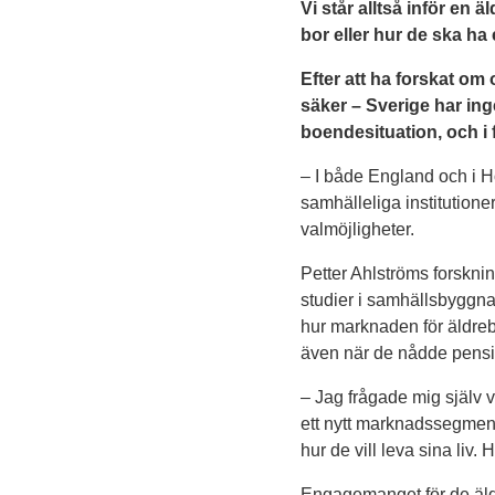
Vi står alltså inför en 
bor eller hur de ska ha 
Efter att ha forskat om
säker – Sverige har in
boendesituation, och i 
– I både England och i H
samhälleliga institution
valmöjligheter.
Petter Ahlströms forskni
studier i samhällsbyggna
hur marknaden för äldreb
även när de nådde pensi
– Jag frågade mig själv v
ett nytt marknadssegment
hur de vill leva sina liv
Engagemanget för de äldr