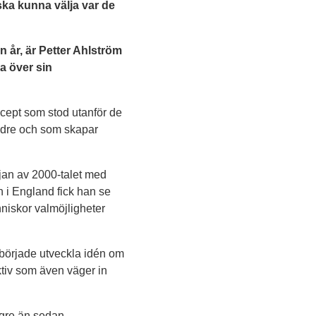
 ska kunna välja var de
n år, är Petter Ahlström
a över sin
cept som stod utanför de
äldre och som skapar
rjan av 2000-talet med
 i England fick han se
niskor valmöjligheter
g började utveckla idén om
ktiv som även väger in
ngre än sedan