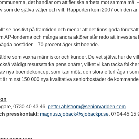
 kommunerna, det handlar om att fler ska arbeta mot samma mål – 
iv som de själva väljer och vill. Rapporten kom 2007 och den är f
 allt se positivt på framtiden och menar att det finns goda förutsät
om AP-fonderna och många andra aktörer står redo att investera
enägda bostäder – 70 procent äger sitt boende.
äldre som vuxna människor och kunder. De vet själva hur de vill 
i också väldigt resursstarka pensionärer, vilket vi kan tacka folkh
d av nya boendekoncept som kan möta den stora efterfrågan som
 är minst 150 000 nya kvalitativa seniorbostäder de kommande å
ion
vtagare, 0730-40 43 46,
petter.ahlstrom@seniorvarlden.com
ch presskontakt:
magnus.sjoback@sjobackpr.se
, 0704-45 15 
sens pressrum