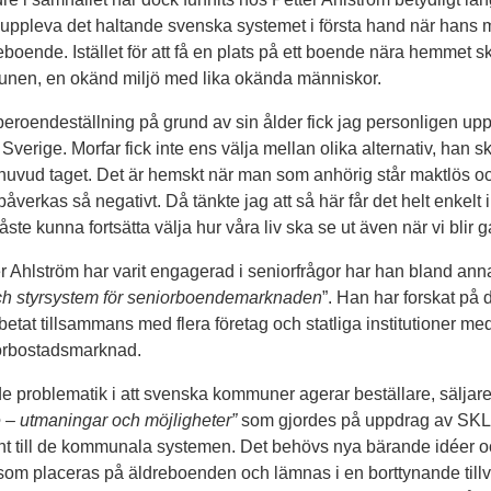
k uppleva det haltande svenska systemet i första hand när hans mor
dreboende. Istället för att få en plats på ett boende nära hemmet s
nen, en okänd miljö med lika okända människor.
eroendeställning på grund av sin ålder fick jag personligen uppl
verige. Morfar fick inte ens välja mellan olika alternativ, han sk
 huvud taget. Det är hemskt när man som anhörig står maktlös o
åverkas så negativt. Då tänkte jag att så här får det helt enkelt 
åste kunna fortsätta välja hur våra liv ska se ut även när vi blir 
 Ahlström har varit engagerad i seniorfrågor har han bland annat
och styrsystem för senior­boendemarknaden
”. Han har forskat på 
etat tillsammans med flera företag och statliga institutioner me
orbostadsmarknad.
e problematik i att svenska kommuner agerar beställare, säljare 
e – utmaningar och möjligheter”
som gjordes på uppdrag av SKL 
t till de kommunala systemen. Det behövs nya bärande idéer och
om placeras på äldreboenden och lämnas i en borttynande tillv