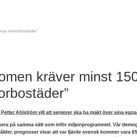
nya seniorbostäder”
omen kräver minst 15
orbostäder”
 Petter Ahlström vill att seniorer ska ha makt över sina egna 
sera på samma sätt som inför miljonprogrammet. Vår demog
ålder, prognoser visar att var fjärde svensk kommer vara 65 å