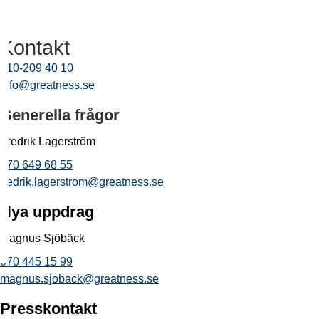
Kontakt
010-209 40 10
info@greatness.se
Generella frågor
Fredrik Lagerström
070 649 68 55
fredrik.lagerstrom@greatness.se
Nya uppdrag
Magnus Sjöbäck
070 445 15 99
magnus.sjoback@greatness.se
Presskontakt