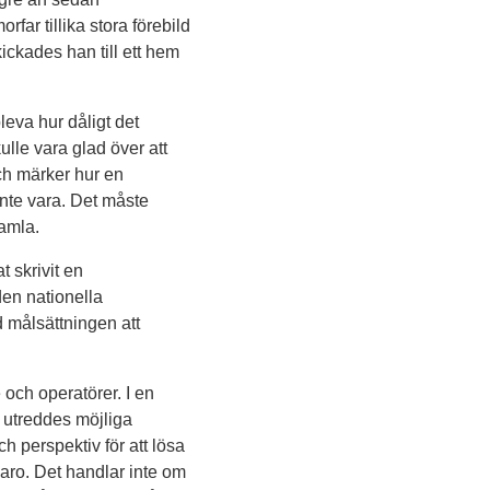
far tillika stora förebild
kickades han till ett hem
eva hur dåligt det
ulle vara glad över att
ch märker hur en
inte vara. Det måste
gamla.
 skrivit en
den nationella
d målsättningen att
och operatörer. I en
utreddes möjliga
 perspektiv för att lösa
aro. Det handlar inte om