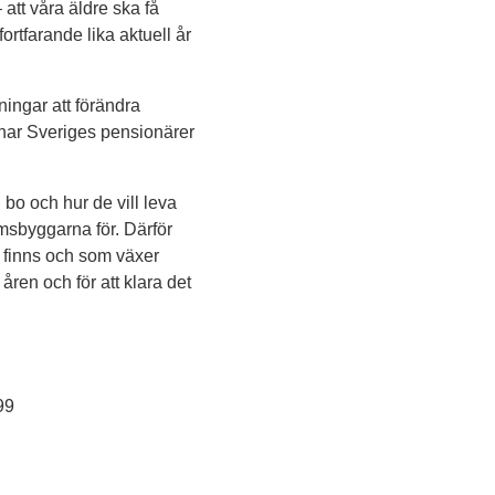
att våra äldre ska få
ortfarande lika aktuell år
tningar att förändra
 har Sveriges pensionärer
bo och hur de vill leva
emsbyggarna för. Därför
 finns och som växer
ren och för att klara det
99