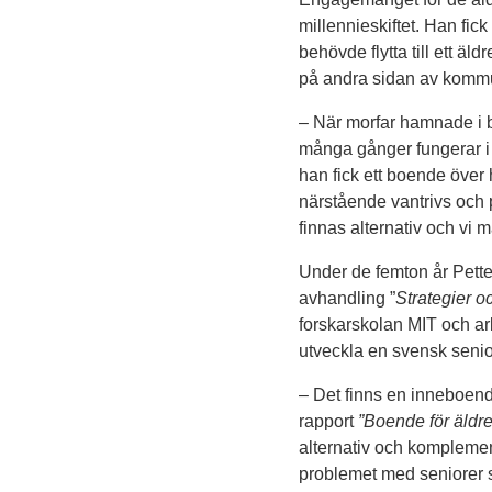
millennieskiftet. Han fic
behövde flytta till ett äl
på andra sidan av kommu
– När morfar hamnade i b
många gånger fungerar i S
han fick ett boende över
närstående vantrivs och p
finnas alternativ och vi m
Under de femton år Petter
avhandling ”
Strategier 
forskarskolan MIT och arb
utveckla en svensk seni
– Det finns en inneboend
rapport
”Boende för äldr
alternativ och komplemen
problemet med seniorer s