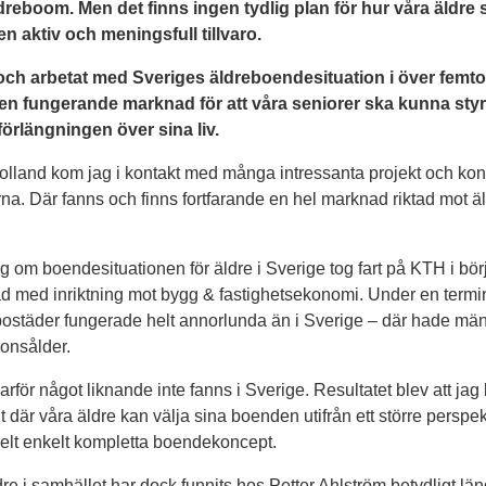
äldreboom. Men det finns ingen tydlig plan för hur våra äldre
en aktiv och meningsfull tillvaro.
 och arbetat med Sveriges äldreboendesituation i över femto
gen fungerande marknad för att våra seniorer ska kunna styr
förlängningen över sina liv.
olland kom jag i kontakt med många intressanta projekt och kon
erna. Där fanns och finns fortfarande en hel marknad riktad mot 
ng om boendesituationen för äldre i Sverige tog fart på KTH i bö
d med inriktning mot bygg & fastighetsekonomi. Under en termin
ostäder fungerade helt annorlunda än i Sverige – där hade män
onsålder.
arför något liknande inte fanns i Sverige. Resultatet blev att ja
 där våra äldre kan välja sina boenden utifrån ett större perspe
. Helt enkelt kompletta boendekoncept.
e i samhället har dock funnits hos Petter Ahlström betydligt lä