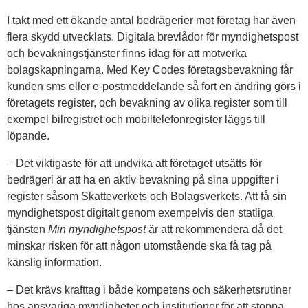
I takt med ett ökande antal bedrägerier mot företag har även
flera skydd utvecklats. Digitala brevlådor för myndighetspost
och bevakningstjänster finns idag för att motverka
bolagskapningarna. Med Key Codes företagsbevakning får
kunden sms eller e-postmeddelande så fort en ändring görs i
företagets register, och bevakning av olika register som till
exempel bilregistret och mobiltelefonregister läggs till
löpande.
– Det viktigaste för att undvika att företaget utsätts för
bedrägeri är att ha en aktiv bevakning på sina uppgifter i
register såsom Skatteverkets och Bolagsverkets. Att få sin
myndighetspost digitalt genom exempelvis den statliga
tjänsten
Min myndighetspost
är att rekommendera då det
minskar risken för att någon utomstående ska få tag på
känslig information.
– Det krävs krafttag i både kompetens och säkerhetsrutiner
hos ansvariga myndigheter och institutioner för att stoppa