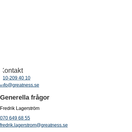
9
L
Kontakt
010-209 40 10
info@greatness.se
Generella frågor
Fredrik Lagerström
070 649 68 55
fredrik.lagerstrom@greatness.se