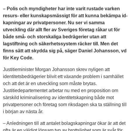
– Polis och myndigheter har inte varit rustade varken
resurs- eller kunskapsmässigt för att kunna bekämpa id-
kapningar av privatpersoner. Nu ser vi samma
utveckling där allt fler av Sveriges företag råkar ut för
både små- och storskaliga bedrägerier utan att
lagstiftning och säkerhetssystem räcker till. Men det
finns sätt att skydda sig på, säger Daniel Johansson, vd
för Key Code.
Justitieminister Morgan Johansson skrev nyligen att
identitetsbedrägerier blivit ett växande problem i samhället
och att det är en utveckling som måste brytas.
Justitiedepartementet arbetar nu med en proposition om
särskild kriminalisering av identitetskapning både mot
privatpersoner och företag som riksdagen ska ta ställning till
i början av nästa år.
– Anledningen till att antalet bolagskapningar ökar är att det
ofta är en väldigt lönsam typ av brottslighet som är svår för