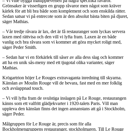
– Vi ville bygga matupplevelsen på några specifika råvaror.
Grönsaker är visserligen en grupp råvaror men något som kräver
kärlek för att bli bra både som komplement och som enskilda rätter.
Sedan satsar vi på entrecote som är den absolut bästa biten på djuret,
säger Mathias.
– Vår tredje råvara är lax, det är få restauranger som lyckas servera
laxen med rättvisa och den vill vi lyfta fram. Laxen är en både
vanlig och bra råvara som vi kommer att göra mycket roligt med,
säger Peder Smith.
– Sedan har vi en förkärlek till såser av alla dess slag och kommer
att ha en unik sås-meny med ett tjugotal olika varianter, säger
Mathias.
Krögartrion höjer Le Rouges extravaganta inredning till skyarna.
Känslan av Moulin Rouge vill de bevara, fast med en mer folklig
och avslappnad touch.
– Vi vill lyfta fram de svulstiga inslagen på Le Rouge, restaurangen
känns som ett valfritt glädjekvarter i 1920-talets Paris. Vill man
uppleva den känslan finns det ingen annanstans att gå i Stockholm,
säger Peder.
Målgruppen för Le Rouge är, precis som för alla
Bockholmengruppens restauranger, stockholmaren. Till Le Rouge