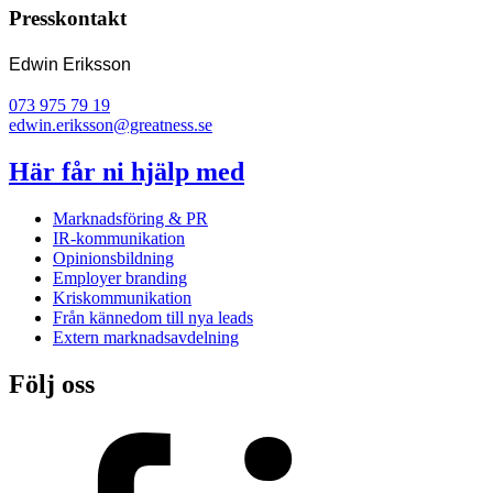
Presskontakt
Edwin Eriksson
073 975 79 19
edwin.eriksson@greatness.se
Här får ni hjälp med
Marknadsföring & PR
IR-kommunikation
Opinionsbildning
Employer branding
Kriskommunikation
Från kännedom till nya leads
Extern marknadsavdelning
Följ oss