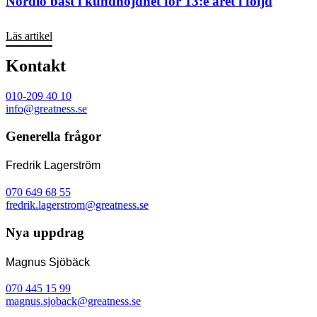
Nordlo bäst i kundnöjdhet för 13:e året i följd
Läs artikel
Kontakt
010-209 40 10
info@greatness.se
Generella frågor
Fredrik Lagerström
070 649 68 55
fredrik.lagerstrom@greatness.se
Nya uppdrag
Magnus Sjöbäck
070 445 15 99
magnus.sjoback@greatness.se