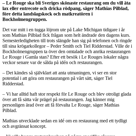
– Le Rouge ska bli Sveriges skönaste restaurang om du vill äta
lax eller entrecote och dricka rödpang, säger Mathias Pilblad,
före detta landslagskock och matkreatören i
Bockholmengruppen.
Det var mitt i en tugga löjrom ute på Lake Michigan tidigare i år
som Mathias Pilblad fick frågan som helt ändrade den dagens kurs.
Semesterledigheten till trots slängde han sig på telefonen och ringde
till sina krögarkollegor – Peder Smith och Tiel Ridderstad. Ville de i
Bockholmengruppen ta över den omtalade och anrika restaurangen
Le Rouge i Gamla stan? Efter ett besök i Le Rouges lokaler några
veckor senare var de sålda på idén och restaurangen.
– Det kändes så självklart att anta utmaningen, vi ser en stor
potential i att göra om restaurangen på vårt sätt, säger Tiel
Ridderstad.
– Vi har alltid haft stor respekt för Le Rouge och blev otroligt glada
över att få sätta vår prägel på restaurangen. Jag känner mig
personligen ärad över att få förvalta Le Rouge, säger Mathias
Pilblad.
Mathias utvecklade sedan en idé om en restaurang med ett tydligt
och avgränsat koncept.