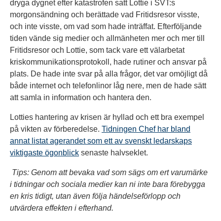
dryga dygnet efter katastrofen satt Lottie i SVT:s
morgonsändning och berättade vad Fritidsresor visste,
och inte visste, om vad som hade inträffat. Efterföljande
tiden vände sig medier och allmänheten mer och mer till
Fritidsresor och Lottie, som tack vare ett välarbetat
kriskommunikationsprotokoll, hade rutiner och ansvar på
plats. De hade inte svar på alla frågor, det var omöjligt då
både internet och telefonlinor låg nere, men de hade sätt
att samla in information och hantera den.
Lotties hantering av krisen är hyllad och ett bra exempel
på vikten av förberedelse.
Tidningen Chef har bland
annat listat agerandet som ett av svenskt ledarskaps
viktigaste ögonblick
senaste halvseklet.
Tips: Genom att bevaka vad som sägs om ert varumärke
i tidningar och sociala medier kan ni inte bara förebygga
en kris tidigt, utan även följa händelseförlopp och
utvärdera effekten i efterhand.