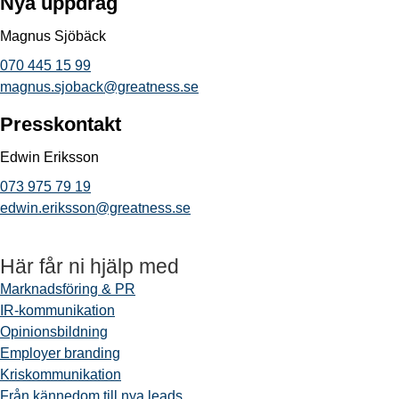
Nya uppdrag
Magnus Sjöbäck
070 445 15 99
magnus.sjoback@greatness.se
Presskontakt
Edwin Eriksson
073 975 79 19
edwin.eriksson@greatness.se
Här får ni hjälp med
Marknadsföring & PR
IR-kommunikation
Opinionsbildning
Employer branding
Kriskommunikation
Från kännedom till nya leads