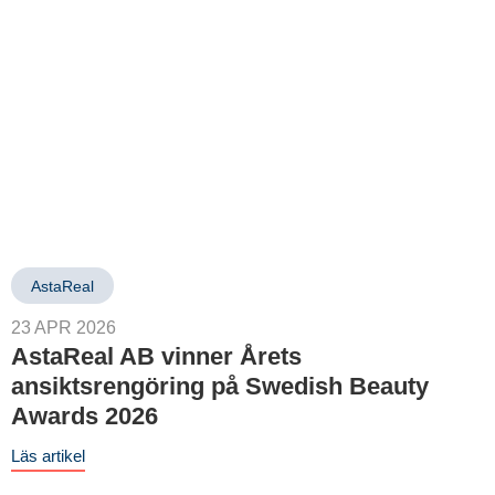
AstaReal
23 APR 2026
9
AstaReal AB vinner Årets
ansiktsrengöring på Swedish Beauty
Awards 2026
Läs artikel
L