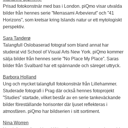
Prisad fotokonstnär med bas i London. piQmo visar utvalda
bilder från hennes serie ”Merrasami Arbevierut” och ”41
Horizons”, som kretsar kring Islands natur ur ett mytologiskt
perspektiv.
Sara Tanderø
Talangfull Oslobaserad fotograf som bland annat har
studerat vid School of Visual Arts New York. piQmo kommer
sälja bilder från hennes serie ”No Place My Place”. Saras
bilder från Svalbard har ett spännande och säreget uttryck.
Barbora Holland
Ung och mycket talangfull fotokonstnär från Lillehammer.
Studerade fotografi i Prag där också hennes fotoprojekt
”Studies” startade, vilket består av en serie tankeväckande
bilder föreställande horisonter där ljuset reflekteras i
atmosfären. piQmo har bildserien i sitt sortiment.
Nina Worren