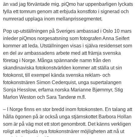
än vad jag förväntade mig. piQmo har uppenbarligen lyckats
fylla ett tomrum genom att erbjuda konstfoto i signerad och
numrerad upplaga inom mellanprissegmentet.
Pop up-utställningen på Sveriges ambassad i Oslo 10 mars
inleder piQmos norgesatsning som fotografen Anna Seifert
kommer att leda. Utställningen visas i själva residenset som
en del av ambassadens arbete med att främja svenska
företag i Norge. Många spännande namn från den
skandinaviska fotokonstvärlden kommer att ställa ut sin
fotokonst, till exempel kända svenska reklam- och
fotokonstnären Simon Cederquist, unga supertalangen
Sonja Hesslow, erfarna norska Marianne Bjørnmyr, Stig
Marlon Weston och Sara Tanderø m.fl.
– I Norge finns en stor bredd inom fotokonsten. En talang att
hålla ögonen på är också unga stjärnskottet Barbora Hollan
som är på väg mot ett stort genombrott. Det känns verkligen
roligt att erbjuda nya fotokonstnärer möjligheten att nå ut