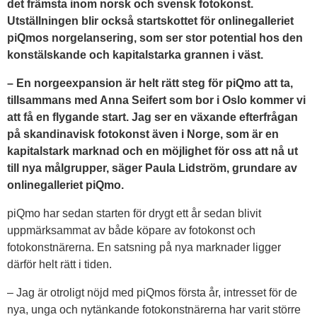
det främsta inom norsk och svensk fotokonst.
Utställningen blir också startskottet för onlinegalleriet
piQmos norgelansering, som ser stor potential hos den
konstälskande och kapitalstarka grannen i väst.
– En norgeexpansion är helt rätt steg för piQmo att ta,
tillsammans med Anna Seifert som bor i Oslo kommer vi
att få en flygande start. Jag ser en växande efterfrågan
på skandinavisk fotokonst även i Norge, som är en
kapitalstark marknad och en möjlighet för oss att nå ut
till nya målgrupper, säger Paula Lidström, grundare av
onlinegalleriet piQmo.
piQmo har sedan starten för drygt ett år sedan blivit
uppmärksammat av både köpare av fotokonst och
fotokonstnärerna. En satsning på nya marknader ligger
därför helt rätt i tiden.
– Jag är otroligt nöjd med piQmos första år, intresset för de
nya, unga och nytänkande fotokonstnärerna har varit större