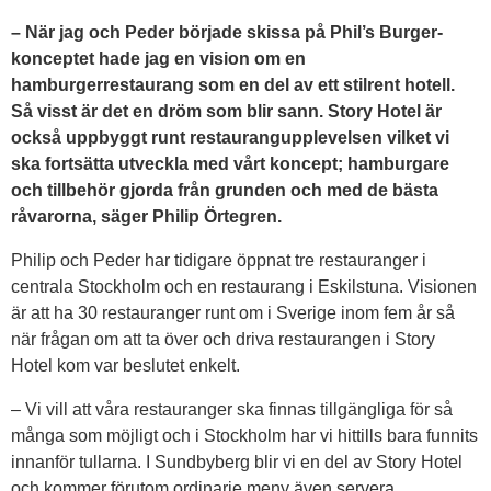
– När jag och Peder började skissa på Phil’s Burger-
konceptet hade jag en vision om en
hamburgerrestaurang som en del av ett stilrent hotell.
Så visst är det en dröm som blir sann. Story Hotel är
också uppbyggt runt restaurangupplevelsen vilket vi
ska fortsätta utveckla med vårt koncept; hamburgare
och tillbehör gjorda från grunden och med de bästa
råvarorna, säger Philip Örtegren.
Philip och Peder har tidigare öppnat tre restauranger i
centrala Stockholm och en restaurang i Eskilstuna. Visionen
är att ha 30 restauranger runt om i Sverige inom fem år så
när frågan om att ta över och driva restaurangen i Story
Hotel kom var beslutet enkelt.
– Vi vill att våra restauranger ska finnas tillgängliga för så
många som möjligt och i Stockholm har vi hittills bara funnits
innanför tullarna. I Sundbyberg blir vi en del av Story Hotel
och kommer förutom ordinarie meny även servera