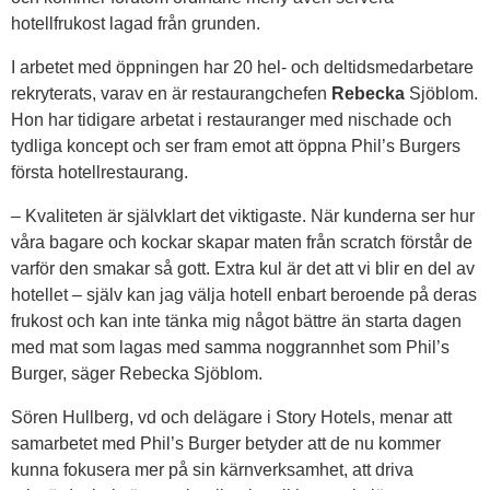
hotellfrukost lagad från grunden.
I arbetet med öppningen har 20 hel- och deltidsmedarbetare
rekryterats, varav en är restaurangchefen
Rebecka
Sjöblom.
Hon har tidigare arbetat i restauranger med nischade och
tydliga koncept och ser fram emot att öppna Phil’s Burgers
första hotellrestaurang.
– Kvaliteten är självklart det viktigaste. När kunderna ser hur
våra bagare och kockar skapar maten från scratch förstår de
varför den smakar så gott. Extra kul är det att vi blir en del av
hotellet – själv kan jag välja hotell enbart beroende på deras
frukost och kan inte tänka mig något bättre än starta dagen
med mat som lagas med samma noggrannhet som Phil’s
Burger, säger Rebecka Sjöblom.
Sören Hullberg, vd och delägare i Story Hotels, menar att
samarbetet med Phil’s Burger betyder att de nu kommer
kunna fokusera mer på sin kärnverksamhet, att driva