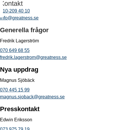
Kontakt
010-209 40 10
info@greatness.se
Generella frågor
Fredrik Lagerström
070 649 68 55
fredrik.lagerstrom@greatness.se
Nya uppdrag
Magnus Sjöbäck
070 445 15 99
magnus.sjoback@greatness.se
Presskontakt
Edwin Eriksson
073 975 79 19