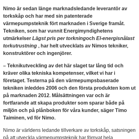
Nimo är sedan länge marknadsledande leverantör av
torkskåp och har med sin patenterade
värmepumpsteknik fört marknaden i Sverige framåt.
Tekniken, som har vunnit Energimyndighetens
utmärkelser
Lägst pris per torkning
och
El-energisnålast
torkutrustning
, har helt utvecklats av Nimos tekniker,
konstruktörer och ingenjörer.
– Teknikutveckling av det här slaget tar lång tid och
kräver olika tekniska kompetenser, vilket vi har i
företaget. Testerna på den värmepumpsbaserade
tekniken inleddes 2006 och den första produkten kom ut
på marknaden 2012. Målsättningen var och är
fortfarande att skapa produkter som sparar både på
miljön och på plånboken för våra kunder, säger Timo
Taiminen, vd för Nimo.
Nimo är världens ledande tillverkare av torkskåp, satsningen
på att utveckla värmepumpsteknik har förnyat hela