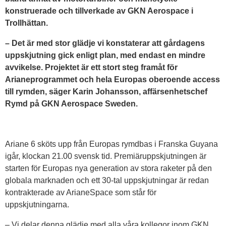
konstruerade och tillverkade av GKN Aerospace i
Trollhättan.
– Det är med stor glädje vi konstaterar att gårdagens
uppskjutning gick enligt plan, med endast en mindre
avvikelse. Projektet är ett stort steg framåt för
Arianeprogrammet och hela Europas oberoende access
till rymden, säger Karin Johansson, affärsenhetschef
Rymd på GKN Aerospace Sweden.
Ariane 6 sköts upp från Europas rymdbas i Franska Guyana
igår, klockan 21.00 svensk tid. Premiäruppskjutningen är
starten för Europas nya generation av stora raketer på den
globala marknaden och ett 30-tal uppskjutningar är redan
kontrakterade av ArianeSpace som står för
uppskjutningarna.
– Vi delar denna glädje med alla våra kollegor inom GKN