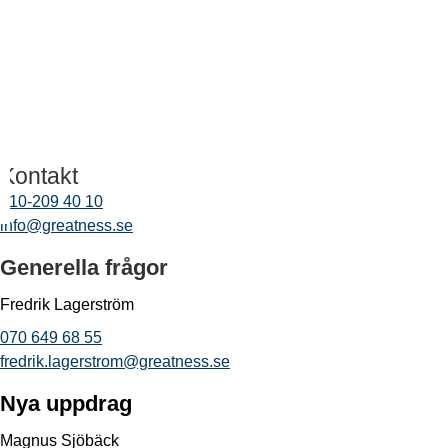
Kontakt
010-209 40 10
info@greatness.se
Generella frågor
Fredrik Lagerström
070 649 68 55
fredrik.lagerstrom@greatness.se
Nya uppdrag
Magnus Sjöbäck