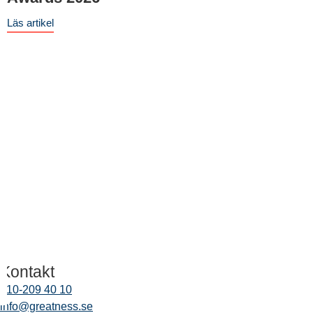
Läs artikel
9
L
Kontakt
010-209 40 10
info@greatness.se