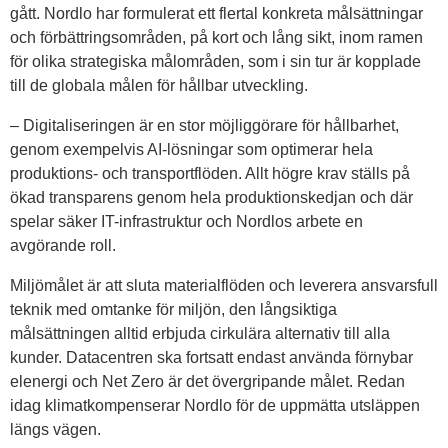
gått. Nordlo har formulerat ett flertal konkreta målsättningar
och förbättringsområden, på kort och lång sikt, inom ramen
för olika strategiska målområden, som i sin tur är kopplade
till de globala målen för hållbar utveckling.
– Digitaliseringen är en stor möjliggörare för hållbarhet,
genom exempelvis AI-lösningar som optimerar hela
produktions- och transportflöden. Allt högre krav ställs på
ökad transparens genom hela produktionskedjan och där
spelar säker IT-infrastruktur och Nordlos arbete en
avgörande roll.
Miljömålet är att sluta materialflöden och leverera ansvarsfull
teknik med omtanke för miljön, den långsiktiga
målsättningen alltid erbjuda cirkulära alternativ till alla
kunder. Datacentren ska fortsatt endast använda förnybar
elenergi och Net Zero är det övergripande målet. Redan
idag klimatkompenserar Nordlo för de uppmätta utsläppen
längs vägen.