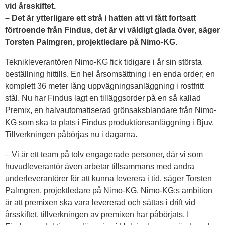
vid årsskiftet.
–
Det är ytterligare ett strå i hatten att vi fått fortsatt
förtroende från Findus, det är vi väldigt glada över, säger
Torsten Palmgren, projektledare på Nimo-KG.
Teknikleverantören Nimo-KG fick tidigare i år sin största
beställning hittills. En hel årsomsättning i en enda order; en
komplett 36 meter lång uppvägningsanläggning i rostfritt
stål. Nu har Findus lagt en tilläggsorder på en så kallad
Premix, en halvautomatiserad grönsaksblandare från Nimo-
KG som ska ta plats i Findus produktionsanläggning i Bjuv.
Tillverkningen påbörjas nu i dagarna.
– Vi är ett team på tolv engagerade personer, där vi som
huvudleverantör även arbetar tillsammans med andra
underleverantörer för att kunna leverera i tid, säger Torsten
Palmgren, projektledare på Nimo-KG. Nimo-KG:s ambition
är att premixen ska vara levererad och sättas i drift vid
årsskiftet, tillverkningen av premixen har påbörjats. I