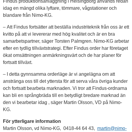
Findus produktionsanläggning i Helsingborg används redan
idag en mängd olika lyftare, tömmare, vågstationer och
blandare från Nimo-KG.
– Att Findus fortsätter att beställa industriteknik från oss är ett
kvitto på att vi levererar med hög kvalitet och är en bra
samarbetspartner, säger Torsten Palmgren. Nimo-KG arbetar
efter en tydlig tillväxtstrategi. Efter Findus order har företaget
ökat omsättningen anmärkningsvärt och de har planer för
fortsatt tillväxt.
– I detta gynnsamma orderläge är vi angelägna om att
anstränga oss till det yttersta för att serva våra övriga kunder
och fortsatt bearbeta marknaden. Vi tror att Findus-ordnarna
kan bli en språngbräda till en betydligt bredare marknad än
den vi bearbetar idag , säger Martin Olsson, VD på Nimo-
KG.
För ytterligare information
Martin Olsson, vd Nimo-KG, 0418-44 64 43,
martin@nimo-