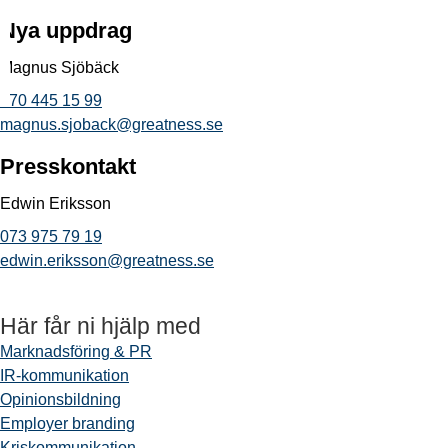
Nya uppdrag
Magnus Sjöbäck
070 445 15 99
magnus.sjoback@greatness.se
Presskontakt
Edwin Eriksson
073 975 79 19
edwin.eriksson@greatness.se
Här får ni hjälp med
Marknadsföring & PR
IR-kommunikation
Opinionsbildning
Employer branding
Kriskommunikation