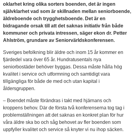
oklarhet kring olika sorters boenden, det är ingen
självklarhet vad som är skillnaden mellan seniorboende,
äldreboende och trygghetsboende. Det är en
bidragande orsak till att det saknas initiativ från både
kommuner och privata intressen, säger ekon dr. Petter
Ahlström, grundare av Seniorvärldskonferensen.
Sveriges befolkning blir äldre och inom 15 år kommer en
fjärdedel vara över 65 år. Hundratusentals nya
seniorbostäder behöver byggas. Dessa måste hålla hög
kvalitet i service och utformning och samtidigt vara
tillgängliga för både de med och utan kapital i
åldersgruppen.
– Boendet måste förändras i takt med hjärnans och
kroppens behov. Där de första två konferenserna tog tag i
problemställningen att det saknas en konkret plan för hur
våra äldre ska bo och såg behovet av fler boenden som
uppfyller kvalitet och service så knyter vi nu ihop säcken.