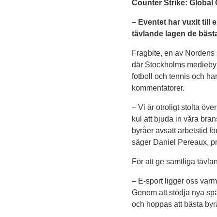
Counter Strike: Global
– Eventet har vuxit till
tävlande lagen de bäst
Fragbite, en av Nordens s
där Stockholms mediebyrå
fotboll och tennis och ha
kommentatorer.
– Vi är otroligt stolta öve
kul att bjuda in våra bra
byråer avsatt arbetstid fö
säger Daniel Pereaux, p
För att ge samtliga tävla
– E-sport ligger oss varm
Genom att stödja nya spän
och hoppas att bästa byr