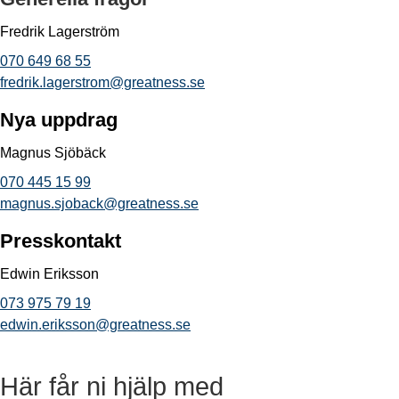
Fredrik Lagerström
070 649 68 55
fredrik.lagerstrom@greatness.se
Nya uppdrag
Magnus Sjöbäck
070 445 15 99
magnus.sjoback@greatness.se
Presskontakt
Edwin Eriksson
073 975 79 19
edwin.eriksson@greatness.se
Här får ni hjälp med