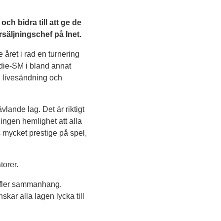
och bidra till att ge de
säljningschef på Inet.
 året i rad en turnering
edie-SM i bland annat
ed livesändning och
ävlande lag. Det är riktigt
ingen hemlighet att alla
is mycket prestige på spel,
torer.
lt fler sammanhang.
skar alla lagen lycka till