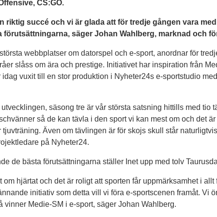
 Offensive, CS:GO.
 en riktig succé och vi är glada att för tredje gången vara med 
a förutsättningarna, säger Johan Wahlberg, marknad och för
törsta webbplatser om datorspel och e-sport, anordnar för tredje
er slåss om ära och prestige. Initiativet har inspiration från M
r idag vuxit till en stor produktion i Nyheter24s e-sportstudio m
r utvecklingen, säsong tre är vår största satsning hittills med tio t
nschvänner så de kan tävla i den sport vi kan mest om och det är 
r tjuvträning. Även om tävlingen är för skojs skull står naturligtv
rojektledare på Nyheter24.
nde de bästa förutsättningarna ställer Inet upp med tolv Taurusda
t om hjärtat och det är roligt att sporten får uppmärksamhet i al
nande initiativ som detta vill vi föra e-sportscenen framåt. Vi ön
å vinner Medie-SM i e-sport, säger Johan Wahlberg.