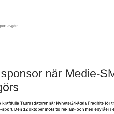
sport avgörs
r sponsor när Medie-SM
görs
v kraftfulla Taurusdatorer när Nyheter24-ägda Fragbite för tr
e-sport. Den 12 oktober möts tio reklam- och mediebyråer i