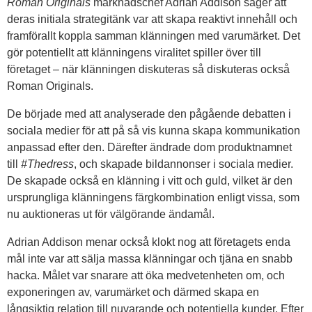
Roman Originals
marknadschef Adrian Addison säger att
deras initiala strategitänk var att skapa reaktivt innehåll och
framförallt koppla samman klänningen med varumärket. Det
gör potentiellt att klänningens viralitet spiller över till
företaget – när klänningen diskuteras så diskuteras också
Roman Originals.
De började med att analyserade den pågående debatten i
sociala medier för att på så vis kunna skapa kommunikation
anpassad efter den. Därefter ändrade dom produktnamnet
till
#Thedress
, och skapade bildannonser i sociala medier.
De skapade också en klänning i vitt och guld, vilket är den
ursprungliga klänningens färgkombination enligt vissa, som
nu auktioneras ut för välgörande ändamål.
Adrian Addison menar också klokt nog att företagets enda
mål inte var att sälja massa klänningar och tjäna en snabb
hacka. Målet var snarare att öka medvetenheten om, och
exponeringen av, varumärket och därmed skapa en
långsiktig relation till nuvarande och potentiella kunder. Efter