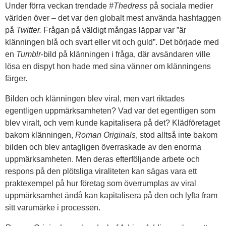
Under förra veckan trendade
#Thedress
på sociala medier
världen över – det var den globalt mest använda hashtaggen
på
Twitter.
Frågan på väldigt mångas läppar var ”är
klänningen blå och svart eller vit och guld”. Det började med
en
Tumblr
-bild på klänningen i fråga, där avsändaren ville
lösa en dispyt hon hade med sina vänner om klänningens
färger.
Bilden och klänningen blev viral, men vart riktades
egentligen uppmärksamheten? Vad var det egentligen som
blev viralt, och vem kunde kapitalisera på det? Klädföretaget
bakom klänningen,
Roman Originals
, stod alltså inte bakom
bilden och blev antagligen överraskade av den enorma
uppmärksamheten. Men deras efterföljande arbete och
respons på den plötsliga viraliteten kan sägas vara ett
praktexempel på hur företag som överrumplas av viral
uppmärksamhet ändå kan kapitalisera på den och lyfta fram
sitt varumärke i processen.