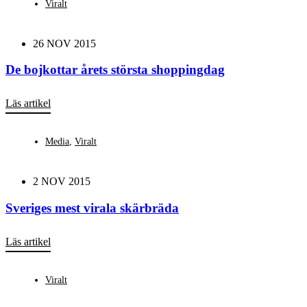
Viralt
26 NOV 2015
De bojkottar årets största shoppingdag
Läs artikel
Media
,
Viralt
2 NOV 2015
Sveriges mest virala skärbräda
Läs artikel
Viralt