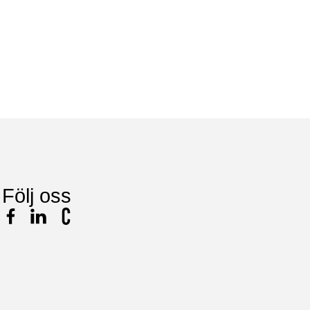
A
L
Följ oss