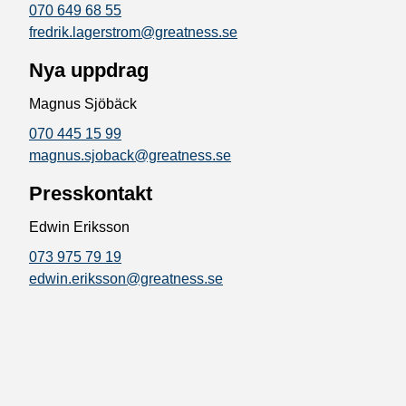
070 649 68 55
fredrik.lagerstrom@greatness.se
Nya uppdrag
Magnus Sjöbäck
070 445 15 99
magnus.sjoback@greatness.se
Presskontakt
Edwin Eriksson
073 975 79 19
edwin.eriksson@greatness.se