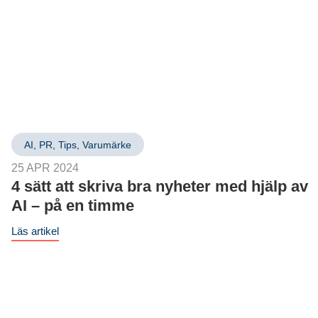
AI
,
PR
,
Tips
,
Varumärke
25 APR 2024
4 sätt att skriva bra nyheter med hjälp av
AI – på en timme
Läs artikel