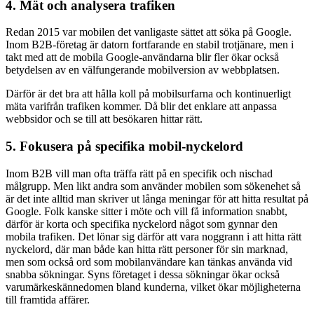
4. Mät och analysera trafiken
Redan 2015 var mobilen det vanligaste sättet att söka på Google.
Inom B2B-företag är datorn fortfarande en stabil trotjänare, men i
takt med att de mobila Google-användarna blir fler ökar också
betydelsen av en välfungerande mobilversion av webbplatsen.
Därför är det bra att hålla koll på mobilsurfarna och kontinuerligt
mäta varifrån trafiken kommer. Då blir det enklare att anpassa
webbsidor och se till att besökaren hittar rätt.
5. Fokusera på specifika mobil-nyckelord
Inom B2B vill man ofta träffa rätt på en specifik och nischad
målgrupp. Men likt andra som använder mobilen som sökenehet så
är det inte alltid man skriver ut långa meningar för att hitta resultat på
Google. Folk kanske sitter i möte och vill få information snabbt,
därför är korta och specifika nyckelord något som gynnar den
mobila trafiken. Det lönar sig därför att vara noggrann i att hitta rätt
nyckelord, där man både kan hitta rätt personer för sin marknad,
men som också ord som mobilanvändare kan tänkas använda vid
snabba sökningar. Syns företaget i dessa sökningar ökar också
varumärkeskännedomen bland kunderna, vilket ökar möjligheterna
till framtida affärer.