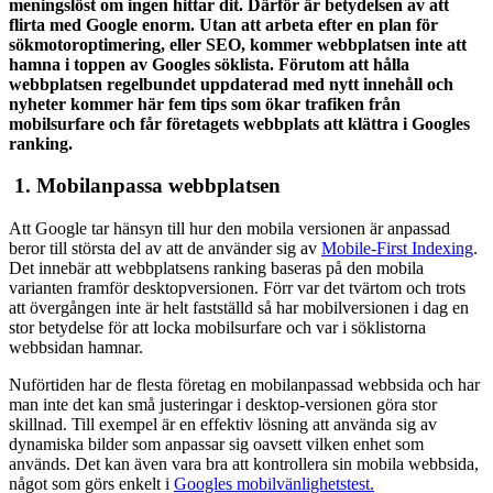
meningslöst om ingen hittar dit. Därför är betydelsen av att
flirta med Google enorm. Utan att arbeta efter en plan för
sökmotoroptimering, eller SEO, kommer webbplatsen inte att
hamna i toppen av Googles söklista. Förutom att hålla
webbplatsen regelbundet uppdaterad med nytt innehåll och
nyheter kommer här fem tips som ökar trafiken från
mobilsurfare och får företagets webbplats att klättra i Googles
ranking.
1.
Mobilanpassa webbplatsen
Att Google tar hänsyn till hur den mobila versionen är anpassad
beror till största del av att de använder sig av
Mobile-First Indexing
.
Det innebär att webbplatsens ranking baseras på den mobila
varianten framför desktopversionen. Förr var det tvärtom och trots
att övergången inte är helt fastställd så har mobilversionen i dag en
stor betydelse för att locka mobilsurfare och var i söklistorna
webbsidan hamnar.
Nuförtiden har de flesta företag en mobilanpassad webbsida och har
man inte det kan små justeringar i desktop-versionen göra stor
skillnad. Till exempel är en effektiv lösning att använda sig av
dynamiska bilder som anpassar sig oavsett vilken enhet som
används. Det kan även vara bra att kontrollera sin mobila webbsida,
något som görs enkelt i
Googles mobilvänlighetstest.