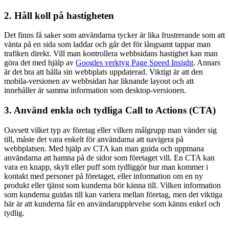
2. Håll koll på hastigheten
Det finns få saker som användarna tycker är lika frustrerande som att
vänta på en sida som laddar och går det för långsamt tappar man
trafiken direkt. Vill man kontrollera webbsidans hastighet kan man
göra det med hjälp av
Googles verktyg Page Speed Insight
. Annars
är det bra att hålla sin webbplats uppdaterad. Viktigt är att den
mobila-versionen av webbsidan har liknande layout och att
innehåller är samma information som desktop-versionen.
3. Använd enkla och tydliga Call to Actions (CTA)
Oavsett vilket typ av företag eller vilken målgrupp man vänder sig
till, måste det vara enkelt för användarna att navigera på
webbplatsen. Med hjälp av CTA kan man guida och uppmana
användarna att hamna på de sidor som företaget vill. En CTA kan
vara en knapp, skylt eller puff som tydliggör hur man kommer i
kontakt med personer på företaget, eller information om en ny
produkt eller tjänst som kunderna bör känna till. Vilken information
som kunderna guidas till kan variera mellan företag, men det viktiga
här är att kunderna får en användarupplevelse som känns enkel och
tydlig.