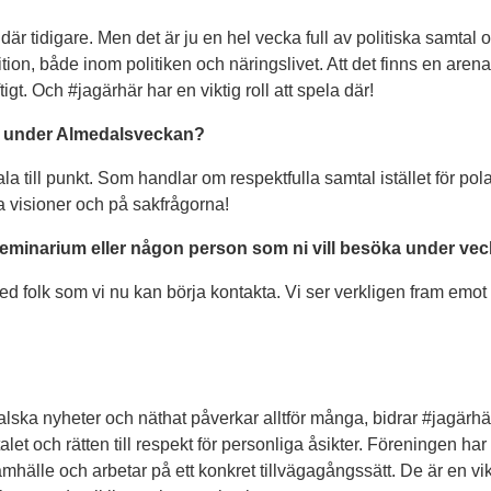
t där tidigare. Men det är ju en hel vecka full av politiska samtal o
ion, både inom politiken och näringslivet. Att det finns en aren
igt. Och #jagärhär har en viktig roll att spela där!
iva under Almedalsveckan?
tala till punkt. Som handlar om respektfulla samtal istället för pola
a visioner och på sakfrågorna!
seminarium eller någon person som ni vill besöka under ve
med folk som vi nu kan börja kontakta. Vi ser verkligen fram emot 
r falska nyheter och näthat påverkar alltför många, bidrar #jagä
mtalet och rätten till respekt för personliga åsikter. Föreningen har
älle och arbetar på ett konkret tillvägagångssätt. De är en vi