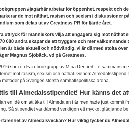
okgruppen #jagärhär arbetar för öppenhet, respekt och d
markerar de mot näthat, rasism och sexism i diskussioner på 
ndium som delas ut av Greatness PR för fjärde året.
bra uttryck för människors vilja att engagera sig mot näthat 
70 000 andra skapar de ett tryggare och mer välkomnande 
en är både aktuell och nödvändig, vi är därmed stolta över a
äger Magnus Sjöbäck, vd på Greatness.
aj 2016 som en Facebookgrupp av Mina Dennert. Tillsammans m
nternet mot rasism, sexism och näthat. Genom Almedalsstipendiet
metoder på Sveriges största samhällspolitiska arena.
tis till Almedalsstipendiet! Hur känns det at
dan en idé om att åka till Almedalen i år men hade just kommit fram 
ning. Så stipendiet var därmed verkligen ett mycket glädjande be
erfarenhet av Almedalsveckan? Hur viktig tycker du Almedals