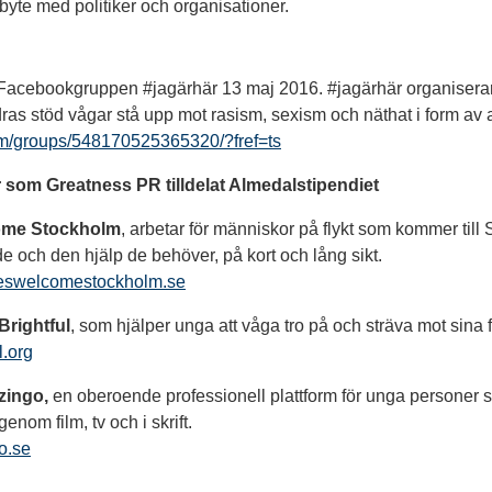
byte med politiker och organisationer.
acebookgruppen #jagärhär 13 maj 2016. #jagärhär organisera
as stöd vågar stå upp mot rasism, sexism och näthat i form av a
om/groups/548170525365320/?fref=ts
r som Greatness PR tilldelat Almedalstipendiet
ome Stockholm
, arbetar för människor på flykt som kommer til
e och den hjälp de behöver, på kort och lång sikt.
eswelcomestockholm.se
Brightful
, som hjälper unga att våga tro på och sträva mot sina 
l.org
zingo,
en oberoende professionell plattform för unga personer s
genom film, tv och i skrift.
o.se