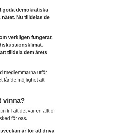
et goda demokratiska
nätet. Nu tilldelas de
som verkligen fungerar.
diskussionsklimat.
tt tilldela dem årets
ed medlemmarna utför
 får de möjlighet att
t vinna?
till att det var en alltför
sked för oss.
veckan är för att driva