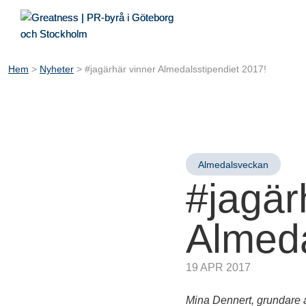
Hem
>
Nyheter
>
#jagärhär vinner Almedalsstipendiet 2017!
Almedalsveckan
#jagär
Almeda
19 APR 2017
Mina Dennert, grundare 