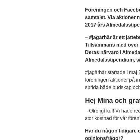
Föreningen och Facebo
samtalet. Via aktioner 
2017 års Almedalsstipe
– #jagärhär är ett jätte
Tillsammans med över 
Deras närvaro i Almedal
Almedalsstipendium, s
#jagärhär startade i m
föreningen aktioner på i
sprida både budskap och 
Hej Mina och grat
– Otroligt kul! Vi hade re
stor kostnad för vår före
Har du någon tidigare 
opinionsfrågor?