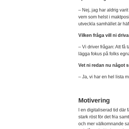
– Nej, jag har aldrig vari
vem som helst i maktposit
utveckla samhället är häft
Vilken fråga vill ni dr
– Vi driver frågan: Att få 
lägga fokus på folks egn
Vet ni redan nu något 
– Ja, vi har en hel lista 
Motivering
I en digitaliserad tid dä
stark röst för det fria sa
och mer välkomnande samh