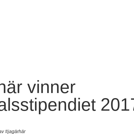
här vinner
lsstipendiet 201
av #jagärhär