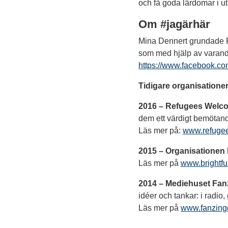
och få goda lärdomar i ut
Om #jagärhär
Mina Dennert grundade F
som med hjälp av varandr
https://www.facebook.c
Tidigare organisatione
2016 – Refugees Welc
dem ett värdigt bemötand
Läs mer på:
www.refuge
2015 – Organisationen 
Läs mer på
www.brightfu
2014 – Mediehuset Fan
idéer och tankar: i radio, 
Läs mer på
www.fanzing