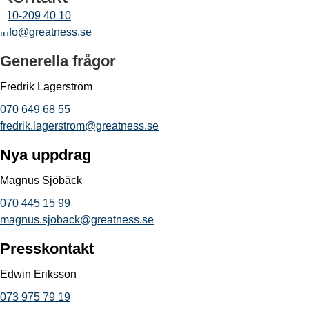
010-209 40 10
info@greatness.se
Generella frågor
Fredrik Lagerström
070 649 68 55
fredrik.lagerstrom@greatness.se
Nya uppdrag
Magnus Sjöbäck
070 445 15 99
magnus.sjoback@greatness.se
Presskontakt
Edwin Eriksson
073 975 79 19