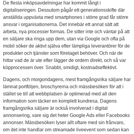
De flesta inköpsavdelningar har kommit långt i
digitaliseringen. Dessutom pågår ett generationsskifte där
anställda uppväxta med smartphones i större grad får större
ansvar i organisationerna. Det innebär ett annat sätt att
arbeta, nya processer formas. De sitter inte och väntar på att
en säljare ska ringa upp dem, utan via Google och ofta på
mobil söker de aktivt själva efter lämpliga leverantörer för de
produkter och tjänster som företaget behöver. Och när de
hittar vad de är ute efter lägger de ordern direkt, och så var
köpprocessen över. Snabbt, smidigt, kostnadseffektivt.
Dagens, och morgondagens, mest framgångsrika säljare har
lämnat portföljen, broschyrerna och mässbesöken för att i
stället se till att webbplatsen är optimerad med all den
information som täcker en komplett kundresa. Dagens
framgångsrika säljare är också involverad i digital
annonsering, vare sig det heter Google Ads eller Facebooks
annonser. Mässbesöken lyser allt oftare med sin frånvaro,
om det inte handlar om streamade liveevent som sedan kan