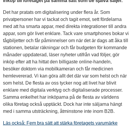
inköp till företaget på samma sätt som de själva säljer.
Det har pratats om digitalisering under flera år. Som
privatpersoner har vi tackat och tagit emot, sett fördelarna
med att ha smarta appar, med direkta integrationer till andra
appar, som gör livet enklare. Tack vare smartphones bokar vi
tågbiljetter och får påminnelser om när det är dags att åka till
stationen, betalar räkningar och får budgeten för kommande
månader uppdaterad, läser nyheter utifrån vad följer, gör
inköp efter att ha hittat den billigaste online-handeln,
besöker doktorn via mobilkameran och får medicinen
hemlevererad. Vi kan göra allt det där var som helst och när
som helst. De flesta av oss tycker nog att livet har blivit
enklare med digitala verktyg och digitaliserade processer.
Samma enkelhet har inköparna på de flesta av världens
olika företag också upptäckt. Dock har inte säljarna hängt
med i samma utsträckning, åtminstone inte inom B2B.
Läs också: Fem bra sätt att stärka företagets varumärke