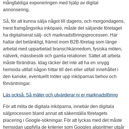
mångfaldiga exponeringen med hjälp av digital
annonsering.
Så, för att kunna sälja något till dagens, och morgondagens,
mest framgångsrika inköpare, måste det säljande företaget
ha digitaliserat sälj- och marknadsföringsprocessen. Här
haltar det betänkligt, främst inom B2B-företag som länge
arbetat med upparbetad branschkännedom, fysiska möten,
nätverk, mässbesök och gamla relationer. Sättet att arbeta
måste förändras. Idag räcker det inte att ha en snygg
hemsida utifall någon hittar till den eller utifall innehållet i
den kanske, eventuellt möter upp inköparnas behov och
förväntningar.
Läs också: Så mäter och utvärderar ni er marknadsföring
För att möta de digitala inköparna, innebär den digitala
säljprocessen bland annat att säkerställa företagets
placering i Google-sökningar. För att lyckas med det måste
hemsidan uppfylla de kriterier som Googles algoritmer utgår