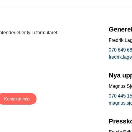
Generel
ender eller fyll i formuläret
Fredrik La
070 649 68
fredrik.la
Nya up
Magnus Sj
070 445 15
Kontakta mig
magnus.sj
Pressk