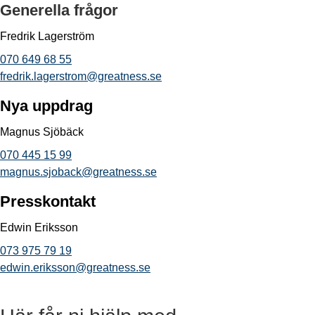
Generella frågor
Fredrik Lagerström
070 649 68 55
fredrik.lagerstrom@greatness.se
Nya uppdrag
Magnus Sjöbäck
070 445 15 99
magnus.sjoback@greatness.se
Presskontakt
Edwin Eriksson
073 975 79 19
edwin.eriksson@greatness.se