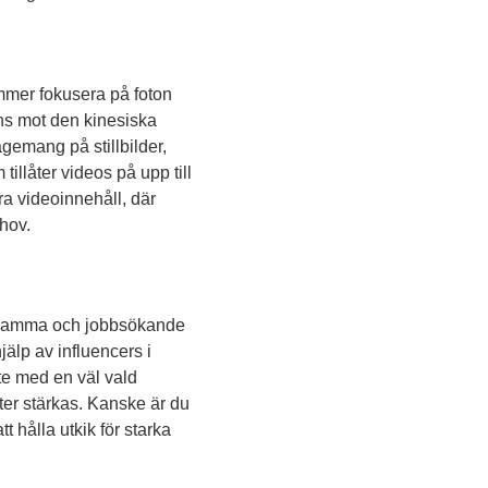
ommer fokusera på foton
rens mot den kinesiska
gemang på stillbilder,
 tillåter videos på upp till
a videoinnehåll, där
ehov.
erksamma och jobbsökande
jälp av influencers i
te med en väl vald
tter stärkas. Kanske är du
 hålla utkik för starka