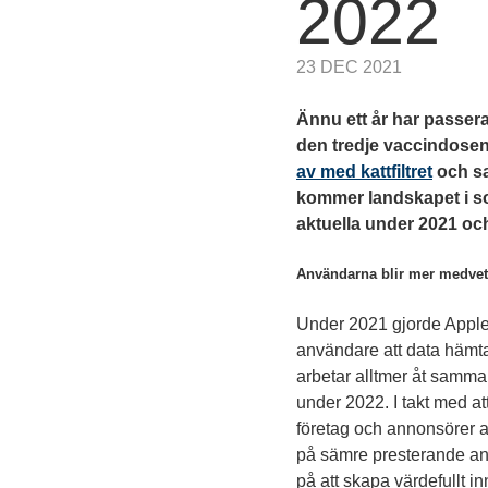
2022
23 DEC 2021
Ännu ett år har passer
den tredje vaccindosen.
av med
kattfiltret
och sa
kommer landskapet i so
aktuella under 2021 o
Användarna blir mer medvetn
Under 2021 gjorde Apple 
användare att data hämtas
arbetar alltmer åt samma
under 2022. I takt med at
företag och annonsörer at
på sämre presterande anno
på att skapa värdefullt i