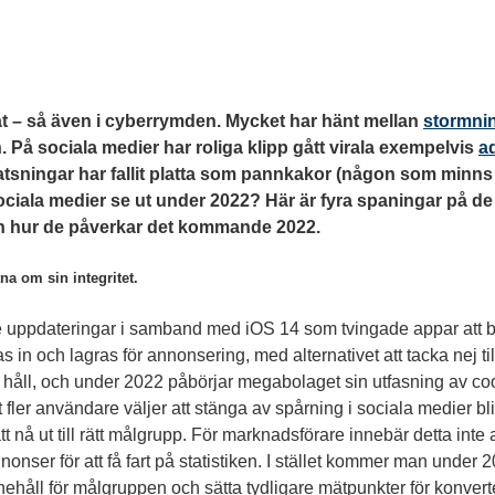
at – så även i cyberrymden. Mycket har hänt mellan
stormni
 På sociala medier har roliga klipp gått virala exempelvis
a
tsningar har fallit platta som pannkakor (någon som
minn
ciala medier se ut under 2022? Här är fyra spaningar på de
ch hur de påverkar det kommande 2022.
a om sin integritet.
uppdateringar i samband med iOS 14 som tvingade appar att ber
 in och lagras för annonsering, med alternativet att tacka nej t
 håll, och under 2022 påbörjar megabolaget sin utfasning av cook
t fler användare väljer att stänga av spårning i sociala medier bli
t nå ut till rätt målgrupp. För marknadsförare innebär detta inte
nser för att få fart på statistiken. I stället kommer man under 
nnehåll för målgruppen och sätta tydligare mätpunkter för konvert