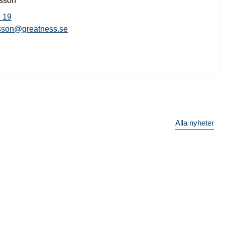
ksson
 19
ksson@greatness.se
Alla nyheter