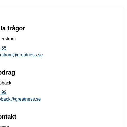
la frågor
gerström
 55
gerstrom@greatness.se
pdrag
öbäck
 99
oback@greatness.se
ontakt