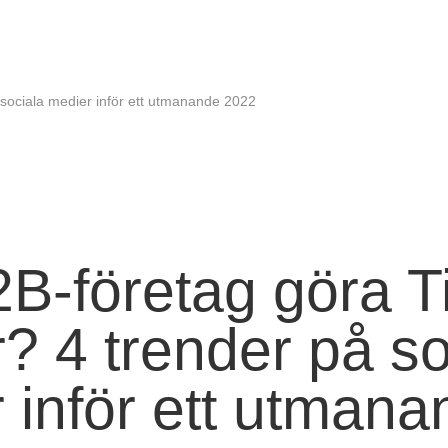
sociala medier inför ett utmanande 2022
B-företag göra T
? 4 trender på so
 inför ett utmana