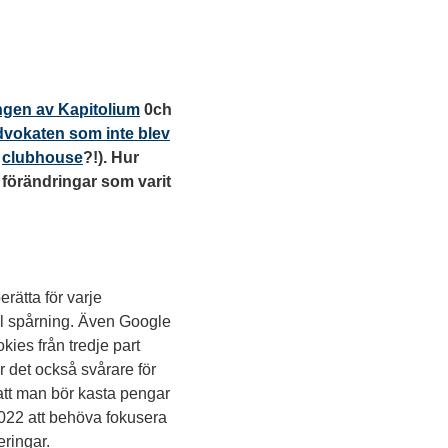
ngen av Kapitolium
0ch
dvokaten som inte blev
s
clubhouse
?!). Hur
 förändringar som varit
ätta för varje
ill spårning. Även Google
ies från tredje part
r det också svårare för
 att man bör kasta pengar
2022 att behöva fokusera
eringar.