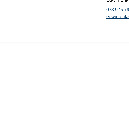
Edwin Eri
073 975 79
edwin.eri