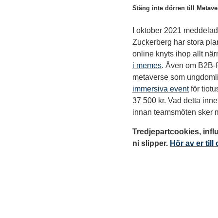
Stäng inte dörren till Metav
I oktober 2021 meddela
Zuckerberg har stora plan
online knyts ihop allt när
i memes
. Även om B2B-fö
metaverse som ungdomligt
immersiva event
för tiot
37 500 kr. Vad detta inne
innan teamsmöten sker 
Tredjepartcookies, infl
ni slipper.
Hör av er til