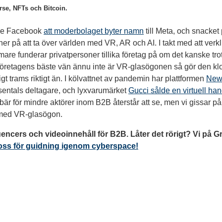
erse, NFTs och Bitcoin.
de Facebook
att moderbolaget byter namn
till Meta, och snacket 
er på att ta över världen med VR, AR och AI. I takt med att verk
mare funderar privatpersoner tillika företag på om det kanske trots
retagens bäste vän ännu inte är VR-glasögonen så gör den kloke 
 trams riktigt än. I kölvattnet av pandemin har plattformen
New
usentals deltagare, och lyxvarumärket
Gucci sålde en virtuell ha
bär för mindre aktörer inom B2B återstår att se, men vi gissar på 
med VR-glasögon.
uencers och videoinnehåll för B2B. Låter det rörigt? Vi på Gr
l oss för guidning igenom cyberspace!