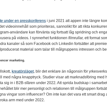
.
e under en presskonferens
i juni 2021 att appen inte längre k
 är det videoinnehåll som prioriteras, sannolikt för att rikta konkur
agram-användare kan förvänta sig fortsatt låg spridning och enga
t fokusera på videos. I synnerhet funktionen
filmrullar,
ett format som
dra kanaler så som Facebook och Linkedin fortsätter att premier
älproducerat material som talar till målgruppens intressen och b
luencer marketing.
lskott,
kreatörsläget
, blir det enklare än någonsin för yrkesv
åll med några knapptryck. Studier visar att marknadsföring med h
ta sig in i B2B-sfären under 2022. Att sprida budskap i samarbe
nehållet blir mer personligt och relationen till målgruppen fortsä
gna vingar som influencer? Om inte kan det vara ett smart drag att
 kroka arm med under 2022.