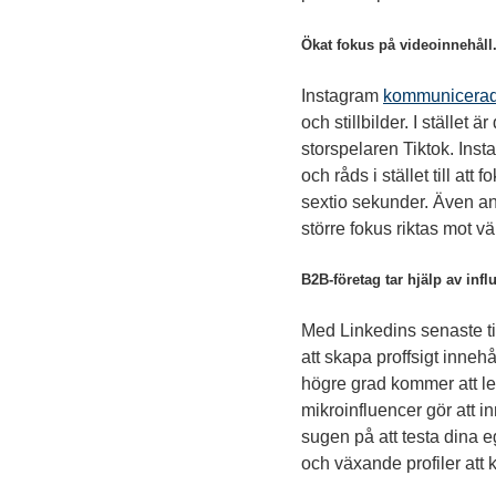
Ökat fokus på videoinnehåll
Instagram
kommunicerad
och stillbilder. I stället
storspelaren Tiktok. Inst
och råds i stället till at
sextio sekunder. Även an
större fokus riktas mot v
B2B-företag tar hjälp av inf
Med Linkedins senaste til
att skapa proffsigt inneh
högre grad kommer att le
mikroinfluencer gör att in
sugen på att testa dina e
och växande profiler att