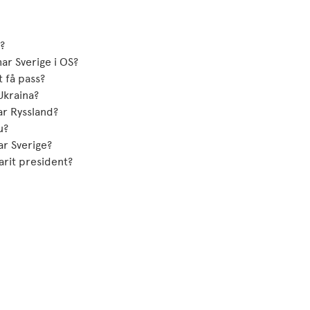
?
ar Sverige i OS?
t få pass?
Ukraina?
ar Ryssland?
u?
ar Sverige?
arit president?