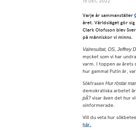
15 DEC 2022
Varje år sammanställer
året. Världsläget gör si
Clark Olofsson blev Sver
på människor vi minns.
Valresultat, OS, Jeffrey
mycket som vi har undra
varm.
I toppen av årets 
hur gammal Putin är, var
Sökfrasen
Hur röstar ma
demokratiska arbetet är
visar även det hur v
på?
oinformerade.
Vill du veta hur sökbete
här.