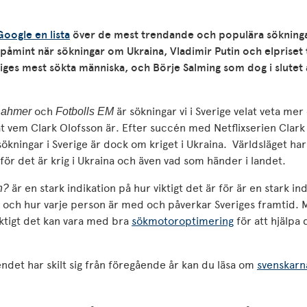
Google en lista
över de mest trendande och populära sökninga
g påmint när sökningar om Ukraina, Vladimir Putin och elpriset
iges mest sökta människa, och Börje Salming som dog i slutet 
och
är sökningar vi i Sverige velat veta mer
 Dahmer
Fotbolls EM
t vem Clark Olofsson är. Efter succén med Netflixserien Clark
sökningar i Sverige är dock om kriget i Ukraina.
Världsläget har
för det är krig i Ukraina och även vad som händer i landet.
är en stark indikation på hur viktigt det är för
är en stark ind
n?
 och hur varje person är med och påverkar Sveriges framtid
.
iktigt det kan vara med bra
sökmotoroptimering
för att hjälpa
endet har skilt sig från föregående år kan du läsa om
svenskarn