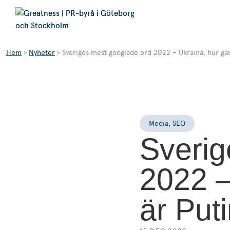
Hem
>
Nyheter
>
Sveriges mest googlade ord 2022 – Ukraina, hur ga
Media
,
SEO
Sverig
2022 –
är Put