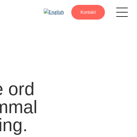
Kontakt
 ord
ammal
ing.