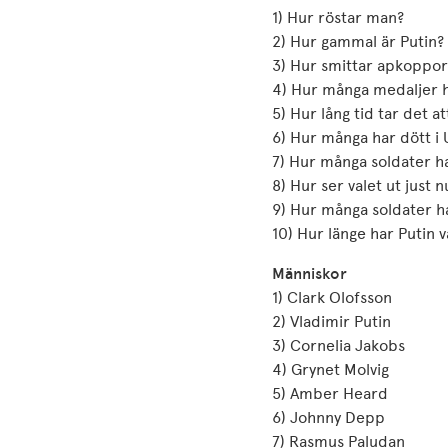
1) Hur röstar man?
2) Hur gammal är Putin?
3) Hur smittar apkoppor
4) Hur många medaljer h
5) Hur lång tid tar det at
6) Hur många har dött i 
7) Hur många soldater h
8) Hur ser valet ut just n
9) Hur många soldater h
10) Hur länge har Putin v
Människor
1) Clark Olofsson
2) Vladimir Putin
3) Cornelia Jakobs
4) Grynet Molvig
5) Amber Heard
6) Johnny Depp
7) Rasmus Paludan