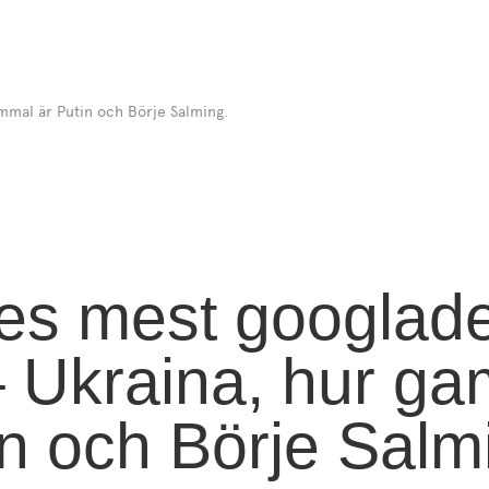
mmal är Putin och Börje Salming.
es mest googlade
 Ukraina, hur g
in och Börje Salm