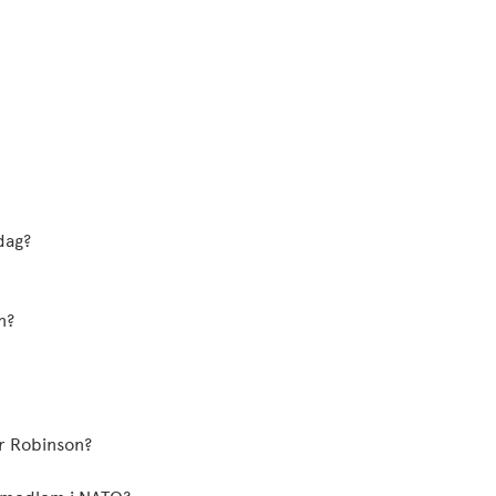
dag?
n?
r Robinson?