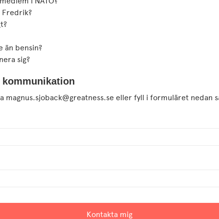
ge medlem i NATO?
 Fredrik?
gt?
re än bensin?
nera sig?
 kommunikation
a magnus.sjoback@greatness.se eller fyll i formuläret nedan så
Kontakta mig