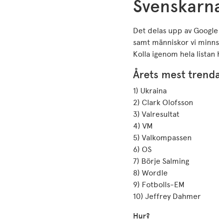
Svenskarna
Det delas upp av Google i
samt människor vi minn
Kolla igenom hela listan 
Årets mest trend
1) Ukraina
2) Clark Olofsson
3) Valresultat
4) VM
5) Valkompassen
6) OS
7) Börje Salming
8) Wordle
9) Fotbolls-EM
10) Jeffrey Dahmer
Hur?