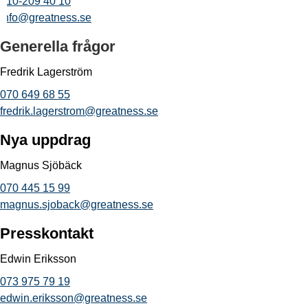
010-209 40 10
info@greatness.se
Generella frågor
Fredrik Lagerström
070 649 68 55
fredrik.lagerstrom@greatness.se
Nya uppdrag
Magnus Sjöbäck
070 445 15 99
magnus.sjoback@greatness.se
Presskontakt
Edwin Eriksson
073 975 79 19
edwin.eriksson@greatness.se