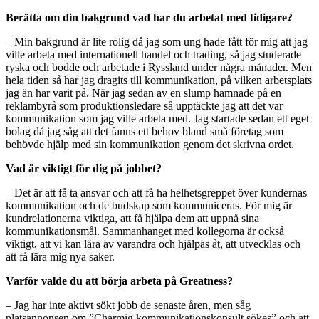
Berätta om din bakgrund vad har du arbetat med tidigare?
– Min bakgrund är lite rolig då jag som ung hade fått för mig att jag
ville arbeta med internationell handel och trading, så jag studerade
ryska och bodde och arbetade i Ryssland under några månader. Men
hela tiden så har jag dragits till kommunikation, på vilken arbetsplats
jag än har varit på. När jag sedan av en slump hamnade på en
reklambyrå som produktionsledare så upptäckte jag att det var
kommunikation som jag ville arbeta med. Jag startade sedan ett eget
bolag då jag såg att det fanns ett behov bland små företag som
behövde hjälp med sin kommunikation genom det skrivna ordet.
Vad är viktigt för dig på jobbet?
– Det är att få ta ansvar och att få ha helhetsgreppet över kundernas
kommunikation och de budskap som kommuniceras. För mig är
kundrelationerna viktiga, att få hjälpa dem att uppnå sina
kommunikationsmål. Sammanhanget med kollegorna är också
viktigt, att vi kan lära av varandra och hjälpas åt, att utvecklas och
att få lära mig nya saker.
Varför valde du att börja arbeta på Greatness?
– Jag har inte aktivt sökt jobb de senaste åren, men såg
platsannonsen om ”Charmig kommunikationskonsult sökes” och att