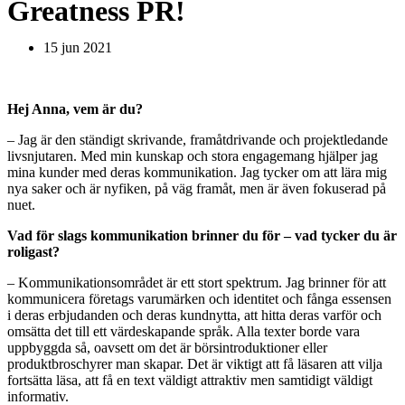
Greatness PR!
15 jun 2021
Hej Anna, vem är du?
– Jag är den ständigt skrivande, framåtdrivande och projektledande
livsnjutaren. Med min kunskap och stora engagemang hjälper jag
mina kunder med deras kommunikation. Jag tycker om att lära mig
nya saker och är nyfiken, på väg framåt, men är även fokuserad på
nuet.
Vad för slags kommunikation brinner du för – vad tycker du är
roligast?
– Kommunikationsområdet är ett stort spektrum. Jag brinner för att
kommunicera företags varumärken och identitet och fånga essensen
i deras erbjudanden och deras kundnytta, att hitta deras varför och
omsätta det till ett värdeskapande språk. Alla texter borde vara
uppbyggda så, oavsett om det är börsintroduktioner eller
produktbroschyrer man skapar. Det är viktigt att få läsaren att vilja
fortsätta läsa, att få en text väldigt attraktiv men samtidigt väldigt
informativ.