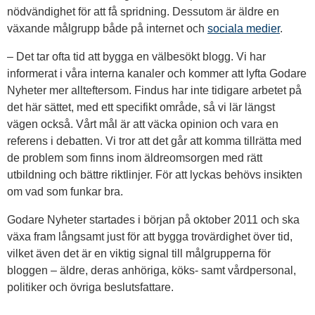
nödvändighet för att få spridning. Dessutom är äldre en
växande målgrupp både på internet och
sociala medier
.
– Det tar ofta tid att bygga en välbesökt blogg. Vi har
informerat i våra interna kanaler och kommer att lyfta Godare
Nyheter mer allteftersom. Findus har inte tidigare arbetet på
det här sättet, med ett specifikt område, så vi lär längst
vägen också. Vårt mål är att väcka opinion och vara en
referens i debatten. Vi tror att det går att komma tillrätta med
de problem som finns inom äldreomsorgen med rätt
utbildning och bättre riktlinjer. För att lyckas behövs insikten
om vad som funkar bra.
Godare Nyheter startades i början på oktober 2011 och ska
växa fram långsamt just för att bygga trovärdighet över tid,
vilket även det är en viktig signal till målgrupperna för
bloggen – äldre, deras anhöriga, köks- samt vårdpersonal,
politiker och övriga beslutsfattare.