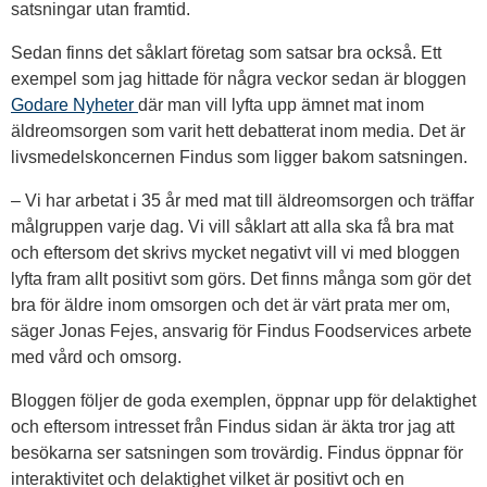
satsningar utan framtid.
Sedan finns det såklart företag som satsar bra också. Ett
exempel som jag hittade för några veckor sedan är bloggen
Godare Nyheter
där man vill lyfta upp ämnet mat inom
äldreomsorgen som varit hett debatterat inom media. Det är
livsmedelskoncernen Findus som ligger bakom satsningen.
– Vi har arbetat i 35 år med mat till äldreomsorgen och träffar
målgruppen varje dag. Vi vill såklart att alla ska få bra mat
och eftersom det skrivs mycket negativt vill vi med bloggen
lyfta fram allt positivt som görs. Det finns många som gör det
bra för äldre inom omsorgen och det är värt prata mer om,
säger Jonas Fejes, ansvarig för Findus Foodservices arbete
med vård och omsorg.
Bloggen följer de goda exemplen, öppnar upp för delaktighet
och eftersom intresset från Findus sidan är äkta tror jag att
besökarna ser satsningen som trovärdig. Findus öppnar för
interaktivitet och delaktighet vilket är positivt och en