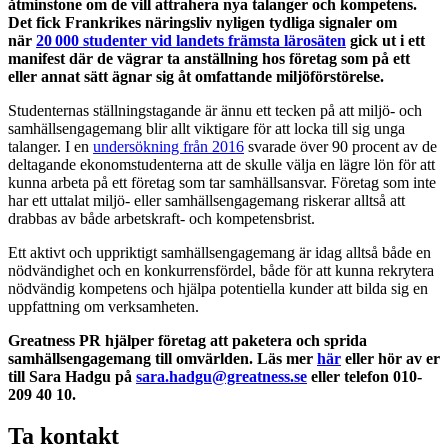
å
tminstone om de vill attrahera
nya talanger och
kompetens.
Det
fick
Frankrike
s näringsliv
nyligen
tydliga signaler
om
när
20 000 studenter vid
landets
främsta lärosäten
gick
ut i ett
manifest
där de
vägrar ta anställning hos företag som på ett
eller annat sätt ägnar sig åt omfattande miljöförstörelse.
Studenternas ställningstagande är ännu ett tecken på att miljö- och
samhällsengagemang blir allt viktigare för att locka till sig unga
talanger. I en
undersökning från 2016
svarade över 90 procent av de
deltagande ekonomstudenterna att de skulle välja en lägre lön för att
kunna arbeta på ett företag som tar samhällsansvar. Företag som inte
har ett uttalat miljö- eller samhällsengagemang riskerar alltså att
drabbas av både arbetskraft- och kompetensbrist.
Ett aktivt och uppriktigt samhällsengagemang är idag alltså både en
nödvändighet och en konkurrensfördel, både för att kunna rekrytera
nödvändig kompetens och hjälpa potentiella kunder att bilda sig en
uppfattning om verksamheten.
Greatness PR hjälper företag att paketera och sprida
samhällsengagemang till omvärlden. Läs mer
här
eller hör av er
till Sara Hadgu på
sara.hadgu@greatness.se
eller
telefon
010-
209 40 10.
Ta kontakt