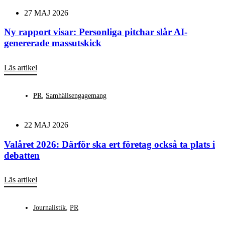
27 MAJ 2026
Ny rapport visar: Personliga pitchar slår AI-
genererade massutskick
Läs artikel
PR
,
Samhällsengagemang
22 MAJ 2026
Valåret 2026: Därför ska ert företag också ta plats i
debatten
Läs artikel
Journalistik
,
PR