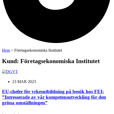
Hem
>
Företagsekonomiska Institutet
Kund: Företagsekonomiska Institutet
23 MAR 2023
EU-chefer för yrkesutbildning på besök hos FEI:
”Intresserade av vår kompetensutveckling för den
gröna omställningen”